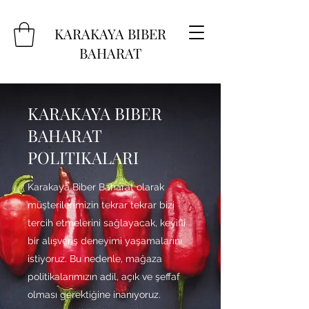
KARAKAYA BIBER
BAHARAT
KARAKAYA BIBER
BAHARAT
POLITIKALARI
Karakaya Biber Baharat olarak
müşterilerimizin tekrar tekrar bizi
tercih etmelerini sağlayacak, keyifli
bir alışveriş deneyimi yaşamalarını
istiyoruz. Bu nedenle, mağaza
politikalarımızın adil, açık ve şeffaf
olması gerektiğine inanıyoruz.