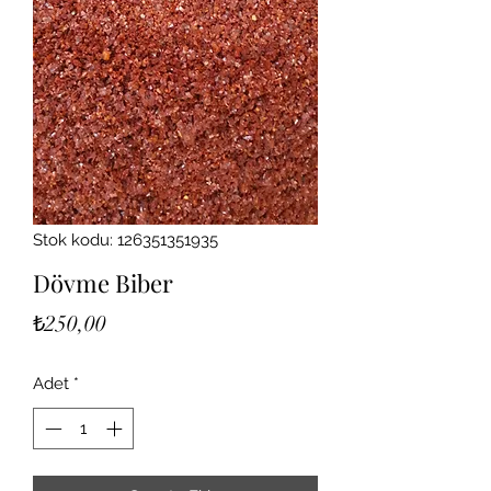
Stok kodu: 126351351935
Dövme Biber
Fiyat
₺250,00
Adet
*